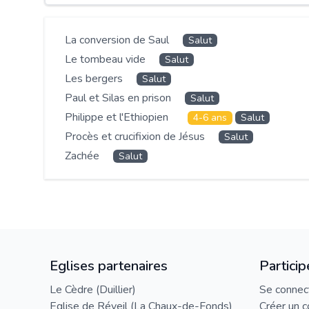
La conversion de Saul
Salut
Le tombeau vide
Salut
Les bergers
Salut
Paul et Silas en prison
Salut
Philippe et l'Ethiopien
4-6 ans
Salut
Procès et crucifixion de Jésus
Salut
Zachée
Salut
Eglises partenaires
Particip
Le Cèdre (Duillier)
Se connec
Eglise de Réveil (La Chaux-de-Fonds)
Créer un 