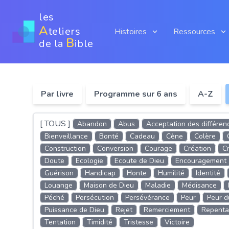
les
A
teliers
Histoires
Ressources
B
de la
ible
Par livre
Programme sur 6 ans
A-Z
[ TOUS ]
Abandon
Abus
Acceptation des différen
Bienveillance
Bonté
Cadeau
Cène
Colère
Construction
Conversion
Courage
Création
Cr
Doute
Ecologie
Ecoute de Dieu
Encouragement
Guérison
Handicap
Honte
Humilité
Identité
Louange
Maison de Dieu
Maladie
Médisance
Péché
Persécution
Persévérance
Peur
Peur d
Puissance de Dieu
Rejet
Remerciement
Repenta
Tentation
Timidité
Tristesse
Victoire