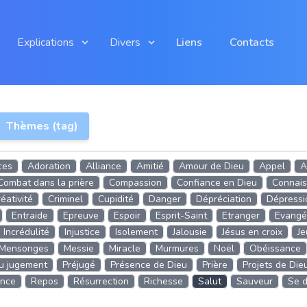
Explications
Divers
Liens
Contacts
Thèmes (tag)
ces
Adoration
Alliance
Amitié
Amour de Dieu
Appel
A
Combat dans la prière
Compassion
Confiance en Dieu
Connais
éativité
Criminel
Cupidité
Danger
Dépréciation
Dépressi
Entraide
Epreuve
Espoir
Esprit-Saint
Etranger
Evangél
Incrédulité
Injustice
Isolement
Jalousie
Jésus en croix
J
Mensonges
Messie
Miracle
Murmures
Noël
Obéissance
u jugement
Préjugé
Présence de Dieu
Prière
Projets de Die
nce
Repos
Résurrection
Richesse
Salut
Sauveur
Se d