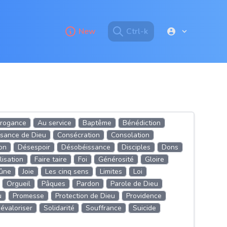
New
Ctrl-k
rogance
Au service
Baptême
Bénédiction
sance de Dieu
Consécration
Consolation
on
Désespoir
Désobéissance
Disciples
Dons
isation
Faire taire
Foi
Générosité
Gloire
eûne
Joie
Les cinq sens
Limites
Loi
Orgueil
Pâques
Pardon
Parole de Dieu
u
Promesse
Protection de Dieu
Providence
évaloriser
Solidarité
Souffrance
Suicide