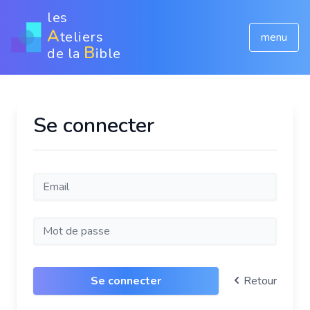
les
A
teliers
menu
B
de la
ible
Se connecter
Se connecter
Retour