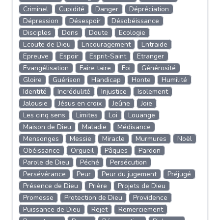
Criminel
Cupidité
Danger
Dépréciation
Dépression
Désespoir
Désobéissance
Disciples
Dons
Doute
Ecologie
Ecoute de Dieu
Encouragement
Entraide
Epreuve
Espoir
Esprit-Saint
Etranger
Evangélisation
Faire taire
Foi
Générosité
Gloire
Guérison
Handicap
Honte
Humilité
Identité
Incrédulité
Injustice
Isolement
Jalousie
Jésus en croix
Jeûne
Joie
Les cinq sens
Limites
Loi
Louange
Maison de Dieu
Maladie
Médisance
Mensonges
Messie
Miracle
Murmures
Noël
Obéissance
Orgueil
Pâques
Pardon
Parole de Dieu
Péché
Persécution
Persévérance
Peur
Peur du jugement
Préjugé
Présence de Dieu
Prière
Projets de Dieu
Promesse
Protection de Dieu
Providence
Puissance de Dieu
Rejet
Remerciement