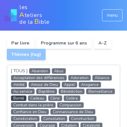
les
A
teliers
menu
B
de la
ible
Par livre
Programme sur 6 ans
A-Z
Thèmes (tag)
[ TOUS ]
Abandon
Abus
Acceptation des différences
Adoration
Alliance
Amitié
Amour de Dieu
Appel
Arogance
Au service
Baptême
Bénédiction
Bienveillance
Bonté
Cadeau
Cène
Colère
Combat dans la prière
Compassion
Confiance en Dieu
Connaissance de Dieu
Consécration
Consolation
Construction
Conversion
Courage
Création
Créativité