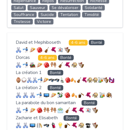
Repentance
Repos
Résurrection
Richesse
Salut
Sauveur
Se dévaloriser
Solidarité
Souffrance
Suicide
Tentation
Timidité
Tristesse
Victoire
David et Mephiboseth
4-6 ans
Bonté
Dorcas
4-6 ans
Bonté
La création 1
Bonté
La création 2
Bonté
La parabole du bon samaritain
Bonté
Zacharie et Elisabeth
Bonté