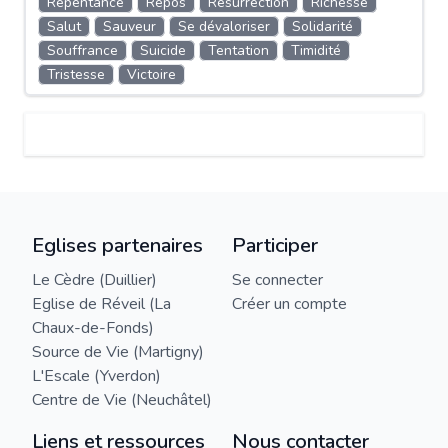
Repentance
Repos
Résurrection
Richesse
Salut
Sauveur
Se dévaloriser
Solidarité
Souffrance
Suicide
Tentation
Timidité
Tristesse
Victoire
Eglises partenaires
Participer
Le Cèdre (Duillier)
Se connecter
Eglise de Réveil (La
Créer un compte
Chaux-de-Fonds)
Source de Vie (Martigny)
L'Escale (Yverdon)
Centre de Vie (Neuchâtel)
Liens et ressources
Nous contacter