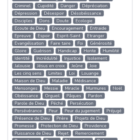
Criminel
Cupidité
Danger
Dépréciation
Dépression
Désespoir
Désobéissance
Disciples
Dons
Doute
Ecologie
Ecoute de Dieu
Encouragement
Entraide
Epreuve
Espoir
Esprit-Saint
Etranger
Evangélisation
Faire taire
Foi
Générosité
Gloire
Guérison
Handicap
Honte
Humilité
Identité
Incrédulité
Injustice
Isolement
Jalousie
Jésus en croix
Jeûne
Joie
Les cinq sens
Limites
Loi
Louange
Maison de Dieu
Maladie
Médisance
Mensonges
Messie
Miracle
Murmures
Noël
Obéissance
Orgueil
Pâques
Pardon
Parole de Dieu
Péché
Persécution
Persévérance
Peur
Peur du jugement
Préjugé
Présence de Dieu
Prière
Projets de Dieu
Promesse
Protection de Dieu
Providence
Puissance de Dieu
Rejet
Remerciement