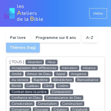
les
A
teliers
menu
B
de la
ible
Par livre
Programme sur 6 ans
A-Z
Thèmes (tag)
[ TOUS ]
Abandon
Abus
Acceptation des différences
Adoration
Alliance
Amitié
Amour de Dieu
Appel
Arogance
Au service
Baptême
Bénédiction
Bienveillance
Bonté
Cadeau
Cène
Colère
Combat dans la prière
Compassion
Confiance en Dieu
Connaissance de Dieu
Consécration
Consolation
Construction
Conversion
Courage
Création
Créativité