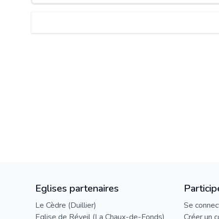
Eglises partenaires
Particip
Le Cèdre (Duillier)
Se connec
Eglise de Réveil (La Chaux-de-Fonds)
Créer un 