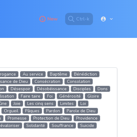
New
Ctrl-k
rogance
Au service
Baptême
Bénédiction
sance de Dieu
Consécration
Consolation
on
Désespoir
Désobéissance
Disciples
Dons
isation
Faire taire
Foi
Générosité
Gloire
eûne
Joie
Les cinq sens
Limites
Loi
Orgueil
Pâques
Pardon
Parole de Dieu
u
Promesse
Protection de Dieu
Providence
évaloriser
Solidarité
Souffrance
Suicide