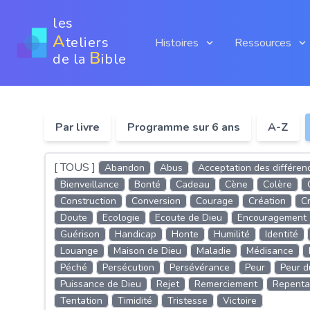
les
A
teliers
Histoires
Ressources
B
de la
ible
Par livre
Programme sur 6 ans
A-Z
[ TOUS ]
Abandon
Abus
Acceptation des différen
Bienveillance
Bonté
Cadeau
Cène
Colère
Construction
Conversion
Courage
Création
Cr
Doute
Ecologie
Ecoute de Dieu
Encouragement
Guérison
Handicap
Honte
Humilité
Identité
Louange
Maison de Dieu
Maladie
Médisance
Péché
Persécution
Persévérance
Peur
Peur d
Puissance de Dieu
Rejet
Remerciement
Repenta
Tentation
Timidité
Tristesse
Victoire