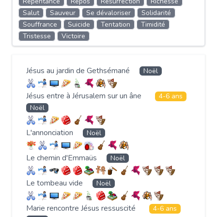
Repentance
Repos
Résurrection
Richesse
Salut
Sauveur
Se dévaloriser
Solidarité
Souffrance
Suicide
Tentation
Timidité
Tristesse
Victoire
Jésus au jardin de Gethsémané
Noël
Jésus entre à Jérusalem sur un âne
4-6 ans
Noël
L'annonciation
Noël
Le chemin d'Emmaüs
Noël
Le tombeau vide
Noël
Marie rencontre Jésus ressuscité
4-6 ans