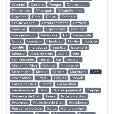
Criminel
Cupidité
Danger
Dépréciation
Dépression
Désespoir
Désobéissance
Disciples
Dons
Doute
Ecologie
Ecoute de Dieu
Encouragement
Entraide
Epreuve
Espoir
Esprit-Saint
Etranger
Evangélisation
Faire taire
Foi
Générosité
Gloire
Guérison
Handicap
Honte
Humilité
Identité
Incrédulité
Injustice
Isolement
Jalousie
Jésus en croix
Jeûne
Joie
Les cinq sens
Limites
Loi
Louange
Maison de Dieu
Maladie
Médisance
Mensonges
Messie
Miracle
Murmures
Noël
Obéissance
Orgueil
Pâques
Pardon
Parole de Dieu
Péché
Persécution
Persévérance
Peur
Peur du jugement
Préjugé
Présence de Dieu
Prière
Projets de Dieu
Promesse
Protection de Dieu
Providence
Puissance de Dieu
Rejet
Remerciement