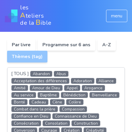
les
A
teliers
menu
B
de la
ible
Par livre
Programme sur 6 ans
A-Z
Thèmes (tag)
[ TOUS ]
Abandon
Abus
Acceptation des différences
Adoration
Alliance
Amitié
Amour de Dieu
Appel
Arogance
Au service
Baptême
Bénédiction
Bienveillance
Bonté
Cadeau
Cène
Colère
Combat dans la prière
Compassion
Confiance en Dieu
Connaissance de Dieu
Consécration
Consolation
Construction
Conversion
Courage
Création
Créativité