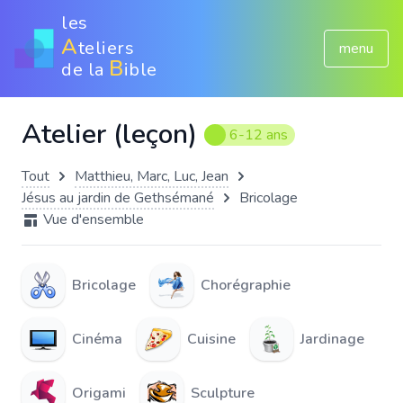
les
A
teliers
menu
B
de la
ible
Atelier (leçon)
6-12 ans
Tout
Matthieu, Marc, Luc, Jean
Jésus au jardin de Gethsémané
Bricolage
Vue d'ensemble
Bricolage
Chorégraphie
Cinéma
Cuisine
Jardinage
Origami
Sculpture