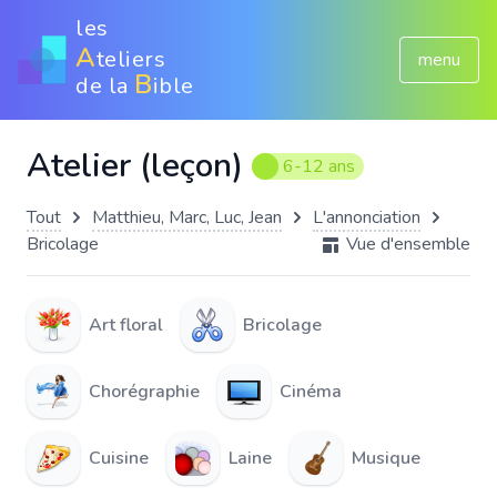
les
A
teliers
menu
B
de la
ible
Atelier (leçon)
6-12 ans
Tout
Matthieu, Marc, Luc, Jean
L'annonciation
Bricolage
Vue d'ensemble
Art floral
Bricolage
Chorégraphie
Cinéma
Cuisine
Laine
Musique