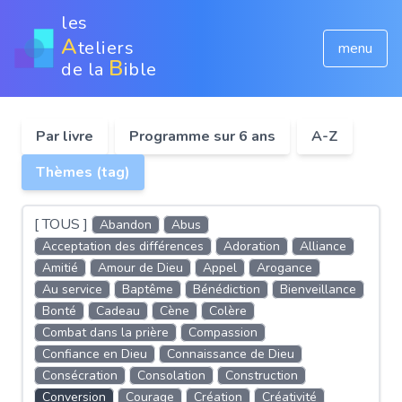
les
A
teliers
menu
B
de la
ible
Par livre
Programme sur 6 ans
A-Z
Thèmes (tag)
[ TOUS ]
Abandon
Abus
Acceptation des différences
Adoration
Alliance
Amitié
Amour de Dieu
Appel
Arogance
Au service
Baptême
Bénédiction
Bienveillance
Bonté
Cadeau
Cène
Colère
Combat dans la prière
Compassion
Confiance en Dieu
Connaissance de Dieu
Consécration
Consolation
Construction
Conversion
Courage
Création
Créativité