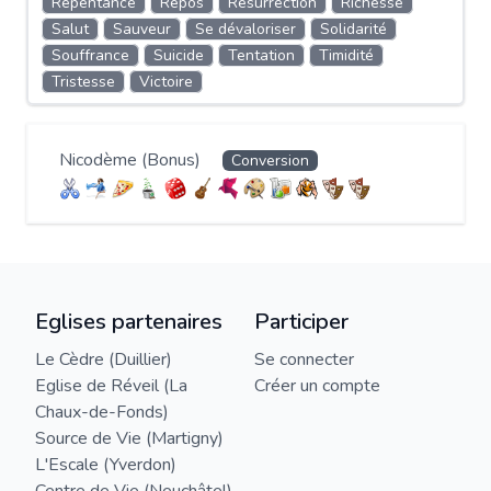
Repentance
Repos
Résurrection
Richesse
Salut
Sauveur
Se dévaloriser
Solidarité
Souffrance
Suicide
Tentation
Timidité
Tristesse
Victoire
Nicodème (Bonus)
Conversion
Eglises partenaires
Participer
Le Cèdre (Duillier)
Se connecter
Eglise de Réveil (La
Créer un compte
Chaux-de-Fonds)
Source de Vie (Martigny)
L'Escale (Yverdon)