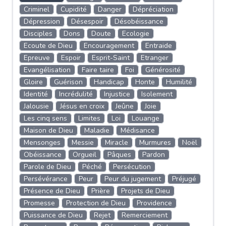
Criminel
Cupidité
Danger
Dépréciation
Dépression
Désespoir
Désobéissance
Disciples
Dons
Doute
Ecologie
Ecoute de Dieu
Encouragement
Entraide
Epreuve
Espoir
Esprit-Saint
Etranger
Evangélisation
Faire taire
Foi
Générosité
Gloire
Guérison
Handicap
Honte
Humilité
Identité
Incrédulité
Injustice
Isolement
Jalousie
Jésus en croix
Jeûne
Joie
Les cinq sens
Limites
Loi
Louange
Maison de Dieu
Maladie
Médisance
Mensonges
Messie
Miracle
Murmures
Noël
Obéissance
Orgueil
Pâques
Pardon
Parole de Dieu
Péché
Persécution
Persévérance
Peur
Peur du jugement
Préjugé
Présence de Dieu
Prière
Projets de Dieu
Promesse
Protection de Dieu
Providence
Puissance de Dieu
Rejet
Remerciement