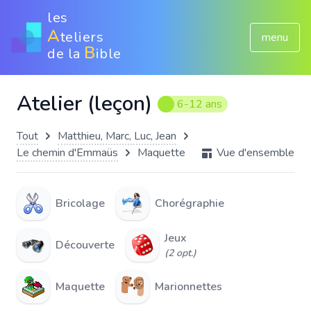
les
A
teliers
menu
B
de la
ible
Atelier (leçon)
6-12 ans
Tout
Matthieu, Marc, Luc, Jean
Le chemin d'Emmaüs
Maquette
Vue d'ensemble
Bricolage
Chorégraphie
Jeux
Découverte
(2 opt.)
Maquette
Marionnettes