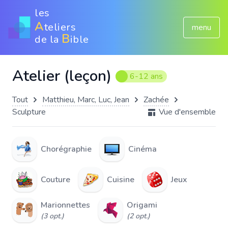
les
A
teliers
menu
B
de la
ible
Atelier (leçon)
6-12 ans
Tout
Matthieu, Marc, Luc, Jean
Zachée
Sculpture
Vue d'ensemble
Chorégraphie
Cinéma
Couture
Cuisine
Jeux
Marionnettes
Origami
(3 opt.)
(2 opt.)