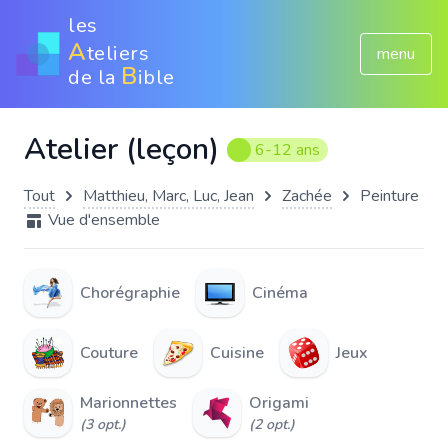
les
A
teliers
menu
B
de la
ible
Atelier (leçon)
6-12 ans
Tout
Matthieu, Marc, Luc, Jean
Zachée
Peinture
Vue d'ensemble
Chorégraphie
Cinéma
Couture
Cuisine
Jeux
Marionnettes
Origami
(3 opt.)
(2 opt.)