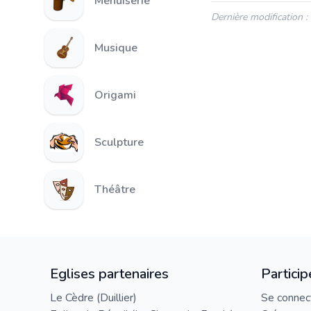
Menuiserie
Dernière modification 
Musique
Origami
Sculpture
Théâtre
Eglises partenaires
Particip
Le Cèdre (Duillier)
Se connec