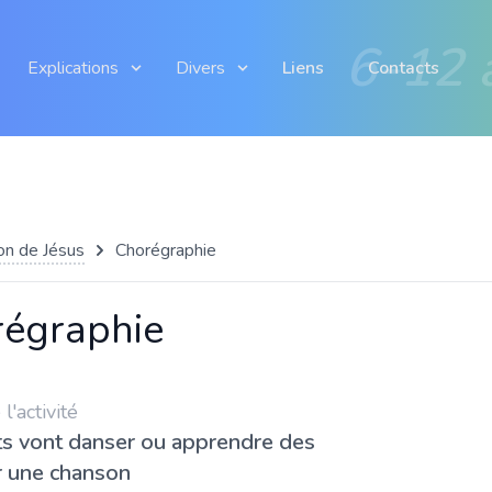
6-12 
Explications
Divers
Liens
Contacts
ion de Jésus
Chorégraphie
égraphie
'activité
ts vont danser ou apprendre des
r une chanson