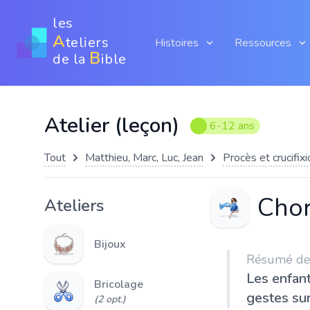
les
A
teliers
Histoires
Ressources
B
de la
ible
Atelier (leçon)
6-12 ans
Tout
Matthieu, Marc, Luc, Jean
Procès et crucifix
Chor
Ateliers
Bijoux
Résumé de l
Les enfan
Bricolage
gestes su
(2 opt.)