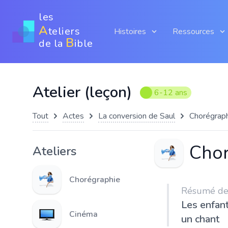
les
A
teliers
Histoires
Ressources
B
de la
ible
Atelier (leçon)
6-12 ans
Tout
Actes
La conversion de Saul
Chorégrap
Chor
Ateliers
Chorégraphie
Résumé de l
Les enfan
Cinéma
un chant