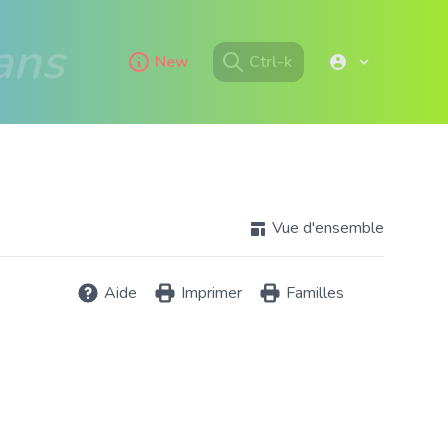
ans
New
Ctrl-k
Vue d'ensemble
Aide
Imprimer
Familles