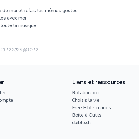
e de moi et refais les mêmes gestes
tes avec moi
 toute la musique
: 29.12.2025 @11:12
er
Liens et ressources
ter
Rotation.org
compte
Choisis la vie
Free Bible images
Boîte à Outils
sbible.ch