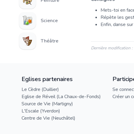
Peinture
Mets-toi en fac
Répète les ges
Science
Enfin, danse sur
Théâtre
Dernière modification 
Eglises partenaires
Particip
Le Cèdre (Duillier)
Se connec
Eglise de Réveil (La Chaux-de-Fonds)
Créer un 
Source de Vie (Martigny)
L'Escale (Yverdon)
Centre de Vie (Neuchâtel)