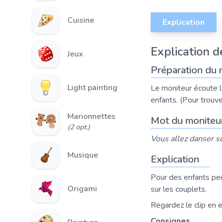
Cuisine
Explication
Explication de
Jeux
Préparation du 
Light painting
Le moniteur écoute l
enfants. (Pour trouve
Marionnettes
Mot du moniteu
(2 opt.)
Vous allez danser sur
Musique
Explication
Pour des enfants peu
Origami
sur les couplets.
Regardez le clip en e
Consignes