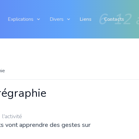
6-12 
Explications
Divers
Liens
Contacts
hie
égraphie
'activité
ts vont apprendre des gestes sur