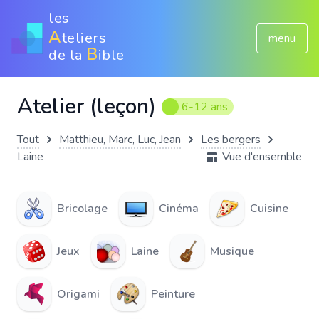
les
A
teliers
menu
B
de la
ible
Atelier (leçon)
6-12 ans
Tout
Matthieu, Marc, Luc, Jean
Les bergers
Laine
Vue d'ensemble
Bricolage
Cinéma
Cuisine
Jeux
Laine
Musique
Origami
Peinture