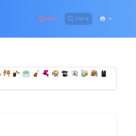
New
Ctrl-k