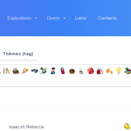
Explications
Divers
Liens
Contacts
Thèmes (tag)
Isaac et Rebecca