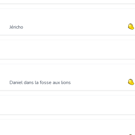
Jéricho
Daniel dans la fosse aux lions