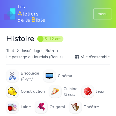
les
A
teliers
menu
B
de la
ible
Histoire
6-12 ans
Tout
Josué, Juges, Ruth
Le passage du Jourdain (Bonus)
Vue d'ensemble
Bricolage
Cinéma
(2 opt.)
Cuisine
Construction
Jeux
(2 opt.)
Laine
Origami
Théâtre