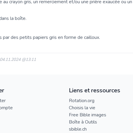
ire au crayon gris, un remerciement et/ou une prière exaucée ou un 
dans la boîte.
 par des petits papiers gris en forme de cailloux.
: 04.11.2024 @13:11
er
Liens et ressources
ter
Rotation.org
compte
Choisis la vie
Free Bible images
Boîte à Outils
sbible.ch