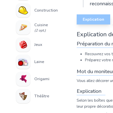
reconnaiss
Construction
Explication
Cuisine
(2 opt.)
Explication de
Préparation du 
Jeux
Recouvrez vos t
Préparez votre m
Laine
Mot du moniteu
Origami
Vous allez décorer u
Explication
Théâtre
Selon les boîtes que 
leur propre décoratio