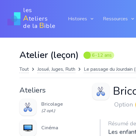
les
A
teliers
Histoires
Ressources
B
de la
ible
Atelier (leçon)
6-12 ans
Tout
Josué, Juges, Ruth
Le passage du Jourdain 
Bric
Ateliers
Option
Bricolage
(2 opt.)
Résumé de l
Cinéma
Les enfant