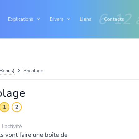
6-12 
Explications
Divers
Liens
Contacts
(Bonus)
Bricolage
olage
1
2
'activité
s vont faire une boîte de