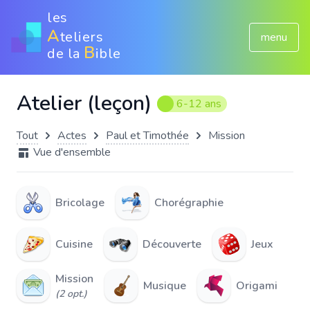
les
A
teliers
menu
B
de la
ible
Atelier (leçon)
6-12 ans
Tout
Actes
Paul et Timothée
Mission
Vue d'ensemble
Bricolage
Chorégraphie
Cuisine
Découverte
Jeux
Mission
Musique
Origami
(2 opt.)