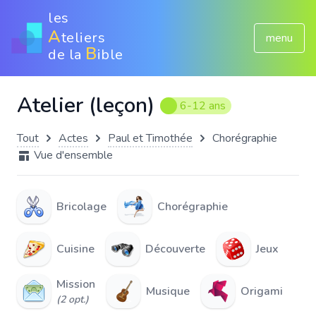
les
A
teliers
menu
B
de la
ible
Atelier (leçon)
6-12 ans
Tout
Actes
Paul et Timothée
Chorégraphie
Vue d'ensemble
Bricolage
Chorégraphie
Cuisine
Découverte
Jeux
Mission
Musique
Origami
(2 opt.)