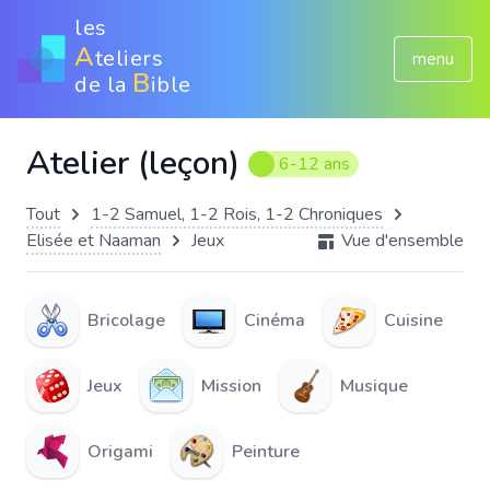
les
A
teliers
menu
B
de la
ible
Atelier (leçon)
6-12 ans
Tout
1-2 Samuel, 1-2 Rois, 1-2 Chroniques
Elisée et Naaman
Jeux
Vue d'ensemble
Bricolage
Cinéma
Cuisine
Jeux
Mission
Musique
Origami
Peinture