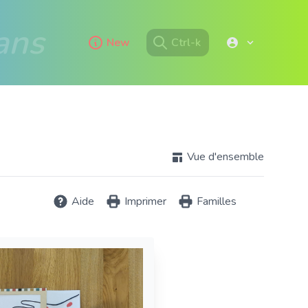
ans
New
Ctrl-k
Vue d'ensemble
Aide
Imprimer
Familles