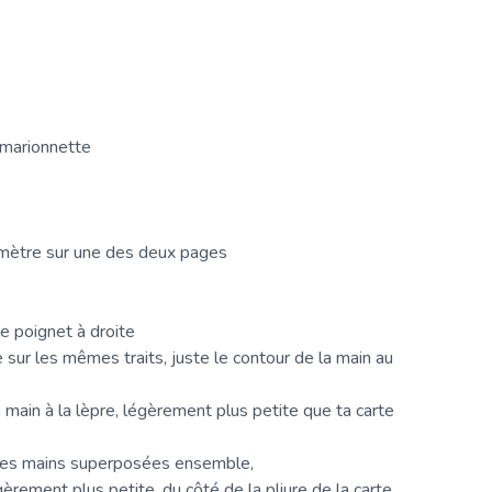
 marionnette
timètre sur une des deux pages
e poignet à droite
e sur les mêmes traits, juste le contour de la main au
 main à la lèpre, légèrement plus petite que ta carte
les des mains superposées ensemble,
égèrement plus petite, du côté de la pliure de la carte