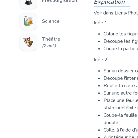
Prestidigitation
Explication
Voir dans Liens/Photo
Science
Idée 1
Colorie les figu
Théâtre
Découpe les fig
(2 opt.)
Coupe la partie 
Idée 2
Sur un dossier 
Découpe l'intéri
Replie ta carte 
Sur une autre fe
Place une feuill
stylo indélébile 
Coupe-la feuille
double
Colle, à l'aide 
A l'intérieur de