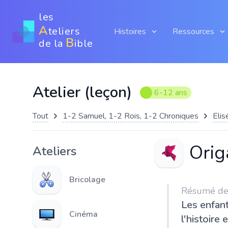
les
A
teliers
Histoires
Ressources
B
de la
ible
Atelier (leçon)
6-12 ans
Tout
1-2 Samuel, 1-2 Rois, 1-2 Chroniques
Eli
Orig
Ateliers
Bricolage
Résumé de l
Les enfant
Cinéma
l'histoire