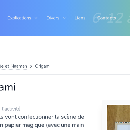
6-12 
Explications
Divers
Liens
Contacts
sée et Naaman
Origami
ami
'activité
s vont confectionner la scène de
 en papier magique (avec une main