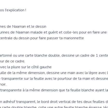
s l'explication !
rines de Naaman et le dessin
urines de Naaman malade et guérit et colle-les pour en faire une
centrale du dessin pour faire passer ta marionnette
cartonné ou une carte blanche double, dessine un cadre de 1 cen
eur de ce cadre.
avec la pliure sur le côté gauche
uille de la même dimension, dessine une main avec la lèpre avec l
e transparente sur la feuille avec le pourtour de ta main et dessin
noir.
 transparente à la même dimension que ta feuille blanche ayant la
d'un adhésif transparent, le bord droit vertical de tes deux feuil
 la carte double blanche, colle une autre feuille blanche épaisse, l