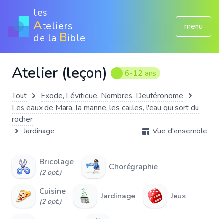
les
A
teliers
menu
B
de la
ible
Atelier (leçon)
6-12 ans
Tout
Exode, Lévitique, Nombres, Deutéronome
Les eaux de Mara, la manne, les cailles, l'eau qui sort du
rocher
Jardinage
Vue d'ensemble
Bricolage
Chorégraphie
(2 opt.)
Cuisine
Jardinage
Jeux
(2 opt.)