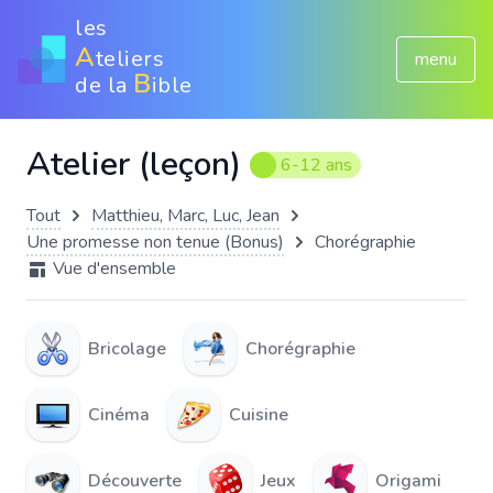
les
A
teliers
menu
B
de la
ible
Atelier (leçon)
6-12 ans
Tout
Matthieu, Marc, Luc, Jean
Une promesse non tenue (Bonus)
Chorégraphie
Vue d'ensemble
Bricolage
Chorégraphie
Cinéma
Cuisine
Découverte
Jeux
Origami