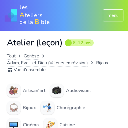
les
A
teliers
menu
B
de la
ible
Atelier (leçon)
6-12 ans
Tout
Genèse
Adam, Eve... et Dieu (Valeurs en révision)
Bijoux
Vue d'ensemble
Artisan'art
Audiovisuel
Bijoux
Chorégraphie
Cinéma
Cuisine