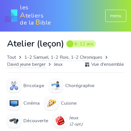
les
A
teliers
menu
B
de la
ible
Atelier (leçon)
6-12 ans
Tout
1-2 Samuel, 1-2 Rois, 1-2 Chroniques
David jeune berger
Jeux
Vue d'ensemble
Bricolage
Chorégraphie
Cinéma
Cuisine
Jeux
Découverte
(2 opt.)