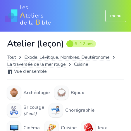
les
A
teliers
menu
B
de la
ible
Atelier (leçon)
6-12 ans
Tout
Exode, Lévitique, Nombres, Deutéronome
La traversée de la mer rouge
Cuisine
Vue d'ensemble
Archéologie
Bijoux
Bricolage
Chorégraphie
(2 opt.)
Cinéma
Cuisine
Jeux