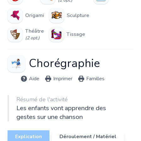
(2 opt.)
Origami
Sculpture
Théâtre
Tissage
(2 opt.)
Chorégraphie
Aide
Imprimer
Familles
Résumé de l'activité
Les enfants vont apprendre des
gestes sur une chanson
Explication
Déroulement / Matériel