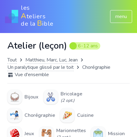
les
A
teliers
menu
B
de la
ible
Atelier (leçon)
6-12 ans
Tout
Matthieu, Marc, Luc, Jean
Un paralytique glissé par le toit
Chorégraphie
Vue d'ensemble
Bricolage
Bijoux
(2 opt.)
Chorégraphie
Cuisine
Marionnettes
Jeux
Mission