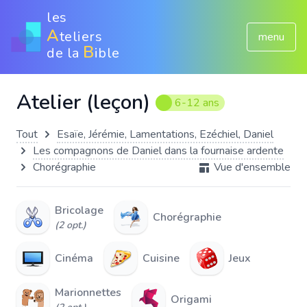
les
A
teliers
menu
B
de la
ible
Atelier (leçon)
6-12 ans
Tout
Esaïe, Jérémie, Lamentations, Ezéchiel, Daniel
Les compagnons de Daniel dans la fournaise ardente
Chorégraphie
Vue d'ensemble
Bricolage
Chorégraphie
(2 opt.)
Cinéma
Cuisine
Jeux
Marionnettes
Origami