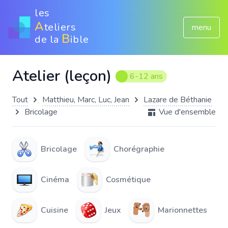
les
A
teliers
menu
B
de la
ible
Atelier (leçon)
6-12 ans
Tout
Matthieu, Marc, Luc, Jean
Lazare de Béthanie
Bricolage
Vue d'ensemble
Bricolage
Chorégraphie
Cinéma
Cosmétique
Cuisine
Jeux
Marionnettes