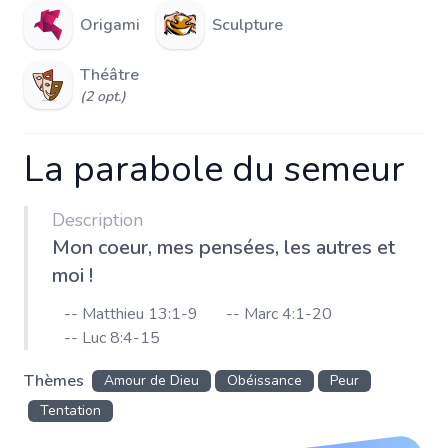
Origami
Sculpture
Théâtre
(2 opt.)
La parabole du semeur
Description
Mon coeur, mes pensées, les autres et
moi !
-- Matthieu 13:1-9
-- Marc 4:1-20
-- Luc 8:4-15
Thèmes
Amour de Dieu
Obéissance
Peur
Tentation