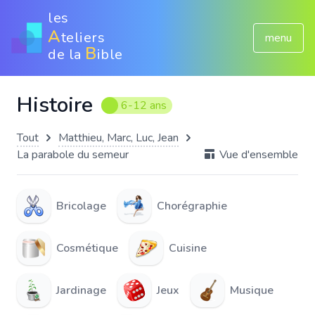
les
A
teliers
menu
B
de la
ible
Histoire
6-12 ans
Tout
Matthieu, Marc, Luc, Jean
La parabole du semeur
Vue d'ensemble
Bricolage
Chorégraphie
Cosmétique
Cuisine
Jardinage
Jeux
Musique