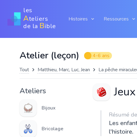
les
A
teliers
Histoires
Ressources
B
de la
ible
Atelier (leçon)
4-6 ans
Tout
Matthieu, Marc, Luc, Jean
La pêche miracul
Jeux
Ateliers
Bijoux
Résumé de l
Les enfant
Bricolage
l'histoire.