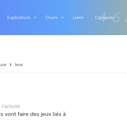
4-6 
Explications
Divers
Liens
Contacts
euse
Jeux
'activité
s vont faire des jeux liés à