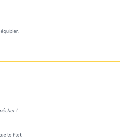
équipier.
pêcher !
e le filet.