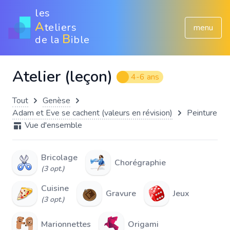
les
A
teliers
menu
B
de la
ible
Atelier (leçon)
4-6 ans
Tout
Genèse
Adam et Eve se cachent (valeurs en révision)
Peinture
Vue d'ensemble
Bricolage
Chorégraphie
(3 opt.)
Cuisine
Gravure
Jeux
(3 opt.)
Marionnettes
Origami