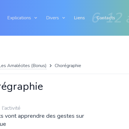
6-12 
Explications
Divers
Liens
Contacts
Les Amalécites (Bonus)
Chorégraphie
égraphie
'activité
ts vont apprendre des gestes sur
que