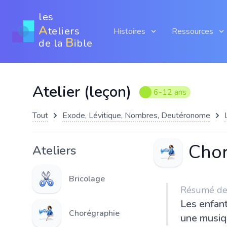
les
A
teliers
Histoires
Ressources
B
de la
ible
Atelier (leçon)
6-12 ans
Tout
Exode, Lévitique, Nombres, Deutéronome
Chor
Ateliers
Bricolage
Résumé de l
Les enfan
Chorégraphie
une musi