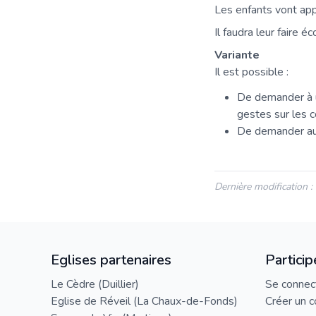
Les enfants vont app
Il faudra leur faire é
Variante
Il est possible :
De demander à un
gestes sur les 
De demander aux 
Dernière modification 
Eglises partenaires
Particip
Le Cèdre (Duillier)
Se connec
Eglise de Réveil (La Chaux-de-Fonds)
Créer un 