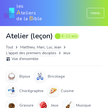
les
A
teliers
menu
B
de la
ible
Atelier (leçon)
6-12 ans
Tout
Matthieu, Marc, Luc, Jean
L'appel des premiers disciples
Jeux
Vue d'ensemble
Bijoux
Bricolage
Chorégraphie
Cuisine
Gravure
Jeux
Musique