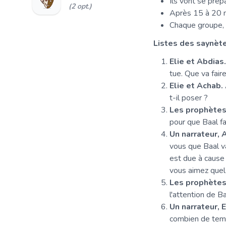
Ils vont se prép
(2 opt.)
Après 15 à 20 m
Chaque groupe, v
Listes des saynèt
Elie et Abdias.
tue. Que va fair
Elie et Achab.
t-il poser ?
Les prophètes
pour que Baal f
Un narrateur, 
vous que Baal v
est due à cause
vous aimez quel 
Les prophètes 
l'attention de B
Un narrateur, E
combien de temps