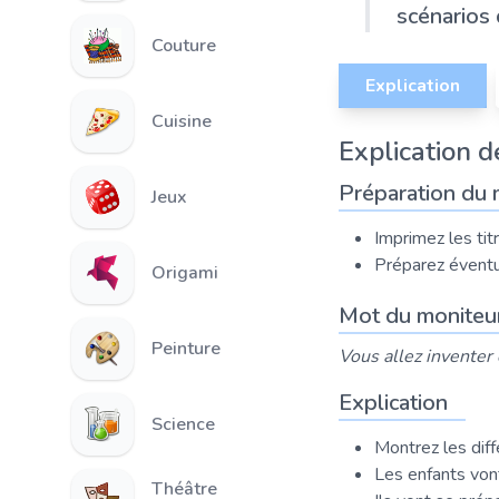
scénarios 
Couture
Explication
Cuisine
Explication de
Préparation du 
Jeux
Imprimez les tit
Préparez éventu
Origami
Mot du moniteu
Peinture
Vous allez inventer 
Explication
Science
Montrez les dif
Les enfants vont
Théâtre