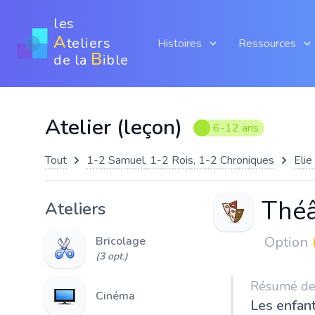
les
A
teliers
Histoires
Ressources
B
de la
ible
Atelier (leçon)
6-12 ans
Tout
1-2 Samuel, 1-2 Rois, 1-2 Chroniques
Elie
Théâ
Ateliers
Option
Bricolage
(3 opt.)
Résumé de l
Cinéma
Les enfant