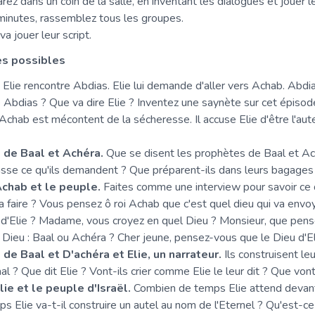
arez dans un coin de la salle, en inventant les dialogues et jouer l
inutes, rassemblez tous les groupes.
a jouer leur script.
es possibles
Elie rencontre Abdias. Elie lui demande d'aller vers Achab. Abdias
e Abdias ? Que va dire Elie ? Inventez une saynète sur cet épisod
Achab est mécontent de la sécheresse. Il accuse Elie d'être l'aut
 de Baal et Achéra.
Que se disent les prophètes de Baal et Ach
asse ce qu'ils demandent ? Que préparent-ils dans leurs bagages
Achab et le peuple.
Faites comme une interview pour savoir ce
a faire ? Vous pensez ô roi Achab que c'est quel dieu qui va env
 d'Elie ? Madame, vous croyez en quel Dieu ? Monsieur, que pens
Dieu : Baal ou Achéra ? Cher jeune, pensez-vous que le Dieu d'Eli
de Baal et D'achéra et Elie, un narrateur.
Ils construisent leu
aal ? Que dit Elie ? Vont-ils crier comme Elie le leur dit ? Que von
lie et le peuple d'Israël.
Combien de temps Elie attend devant
 Elie va-t-il construire un autel au nom de l'Eternel ? Qu'est-ce