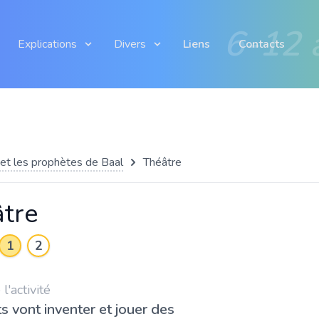
6-12 
Explications
Divers
Liens
Contacts
 et les prophètes de Baal
Théâtre
tre
1
2
'activité
s vont inventer et jouer des