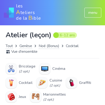
les
A
teliers
menu
B
de la
ible
Atelier (leçon)
6-12 ans
Tout
Genèse
Noé (Bonus)
Cocktail
Vue d'ensemble
Bricolage
Cinéma
(2 opt.)
Cuisine
Cocktail
Graffiti
(2 opt.)
Marionnettes
Jeux
(2 opt.)