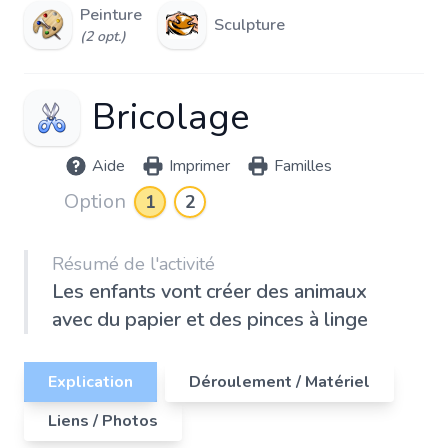
Peinture
Sculpture
(2 opt.)
Bricolage
Aide
Imprimer
Familles
Option
1
2
Résumé de l'activité
Les enfants vont créer des animaux
avec du papier et des pinces à linge
Explication
Déroulement / Matériel
Liens / Photos