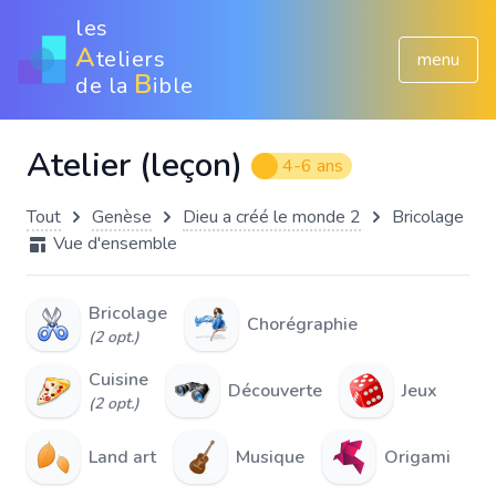
les
A
teliers
menu
B
de la
ible
Atelier (leçon)
4-6 ans
Tout
Genèse
Dieu a créé le monde 2
Bricolage
Vue d'ensemble
Bricolage
Chorégraphie
(2 opt.)
Cuisine
Découverte
Jeux
(2 opt.)
Land art
Musique
Origami