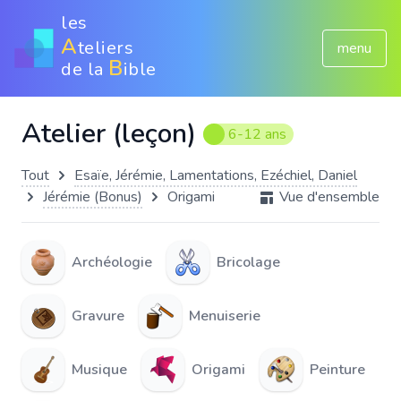
les
A
teliers
menu
B
de la
ible
Atelier (leçon)
6-12 ans
Tout
Esaïe, Jérémie, Lamentations, Ezéchiel, Daniel
Jérémie (Bonus)
Origami
Vue d'ensemble
Archéologie
Bricolage
Gravure
Menuiserie
Musique
Origami
Peinture