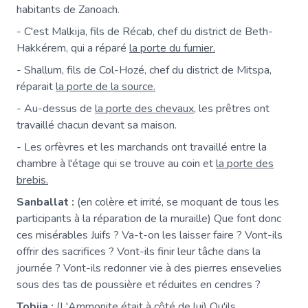
habitants de Zanoach.
- C'est Malkija, fils de Récab, chef du district de Beth-
Hakkérem, qui a réparé
la porte du fumier.
- Shallum, fils de Col-Hozé, chef du district de Mitspa,
réparait
la porte de la source.
- Au-dessus de
la porte des chevaux
, les prêtres ont
travaillé chacun devant sa maison.
- Les orfèvres et les marchands ont travaillé entre la
chambre à l'étage qui se trouve au coin et
la porte des
brebis.
Sanballat :
(en colère et irrité, se moquant de tous les
participants à la réparation de la muraille) Que font donc
ces misérables Juifs ? Va-t-on les laisser faire ? Vont-ils
offrir des sacrifices ? Vont-ils finir leur tâche dans la
journée ? Vont-ils redonner vie à des pierres ensevelies
sous des tas de poussière et réduites en cendres ?
Tobija :
(L'Ammonite était à côté de lui) Qu'ils