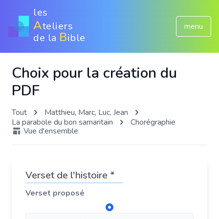
les
A
teliers
menu
B
de la
ible
Choix pour la création du
PDF
Tout
Matthieu, Marc, Luc, Jean
La parabole du bon samaritain
Chorégraphie
Vue d'ensemble
Verset de l'histoire *
Verset proposé